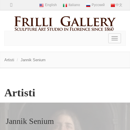
Toggle
navigati
Artisti
Jannik Senium
Artisti
Jannik Senium