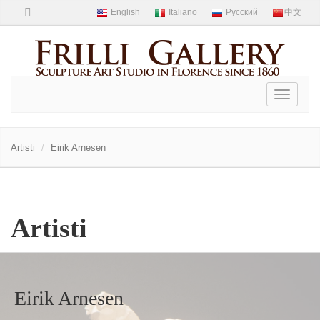
Toggle
navigati
Artisti
Eirik Arnesen
Artisti
Eirik Arnesen