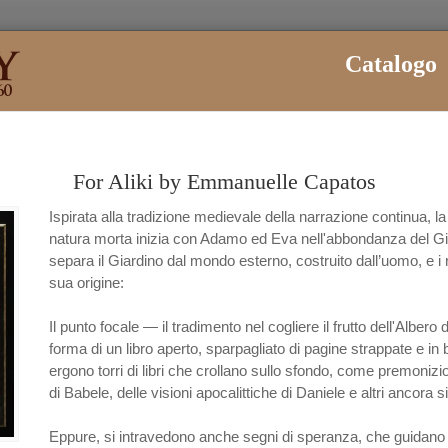
Catalogo
CHI SIAMO
CATALOGO
ARTISTI
For Aliki by Emmanuelle Capatos
Ispirata alla tradizione medievale della narrazione continua, la
natura morta inizia con Adamo ed Eva nell'abbondanza del Gi
ultato ricerca
separa il Giardino dal mondo esterno, costruito dall’uomo, e i r
sua origine:
Il punto focale — il tradimento nel cogliere il frutto dell'Alb
forma di un libro aperto, sparpagliato di pagine strappate e in 
ergono torri di libri che crollano sullo sfondo, come premonizion
di Babele, delle visioni apocalittiche di Daniele e altri ancor
Eppure, si intravedono anche segni di speranza, che guidano 