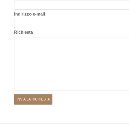
Indirizzo e-mail
Latest New
Richiesta
dei Fossi, 26R/4N
3 Florence, Italy
 055 210212
 055 210212
@frilligallery.com
T00583750484
o e contribuire a fornire informazioni che ci permettano di migliorarne la 