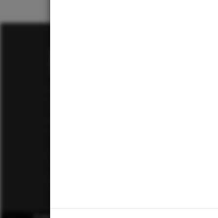
Dal 1860 realizziamo sculture di altissima
Via 
qualità in marmo, bronzo, pietra e
5012
alabastro dedicati alle esigenze di
+39
progettisti, architetti, hotel, collezionisti e
rivenditori di tutto il mondo.
+39
info
P.IVA I
Il nostro sito utilizza i cookie per monitorare il suo utilizz