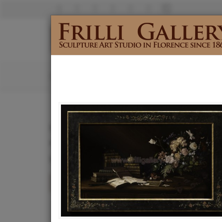
Catalogo
Cerca nel catalogo
Ris
Ricerca per Materiale e Dimensioni
BRONZO
MARMO
PIETRE
ALTRO
PICCOLO
MEDIO
GRANDI