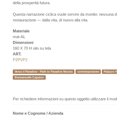
della prosperità futura.
FOR ALIKI BY
Questa narrazione ciclica vuole servire da monito: nessuna dis
NUELLE CAPATOS
restaurazione — dalla vita, di nuovo alla vita.
Materiale
mat-AL
Dimensioni
160 X 70 H oilo su tela
ART.
P2PVP2
Verso il Paradiso - Path to Paradise Mostra
contemporaneo
Palazzo 
Emmanuelle Capatos
Per richiedere informazioni su questo oggetto utilizzare il mo
Nome e Cognome / Azienda