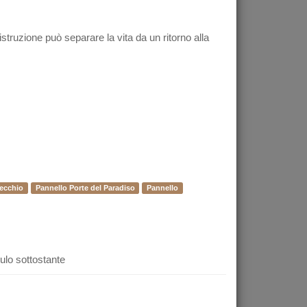
truzione può separare la vita da un ritorno alla
Vecchio
Pannello Porte del Paradiso
Pannello
dulo sottostante