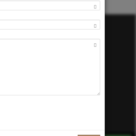
s
fruizione. Se si