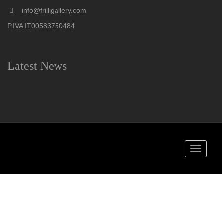
info@frilligallery.com
P.IVA IT00583750484
Latest News
Toggle
navigati