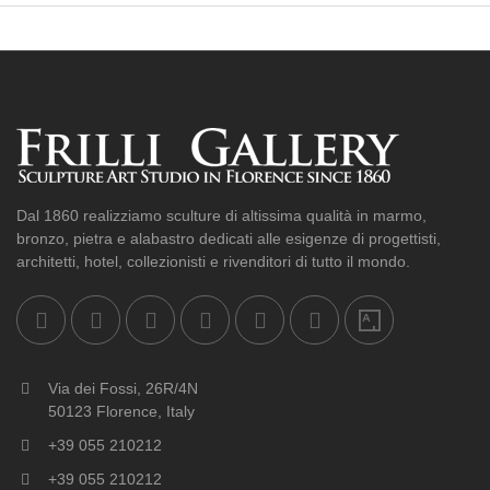
Dal 1860 realizziamo sculture di altissima qualità in marmo,
bronzo, pietra e alabastro dedicati alle esigenze di progettisti,
architetti, hotel, collezionisti e rivenditori di tutto il mondo.
Via dei Fossi, 26R/4N
50123 Florence, Italy
+39 055 210212
+39 055 210212