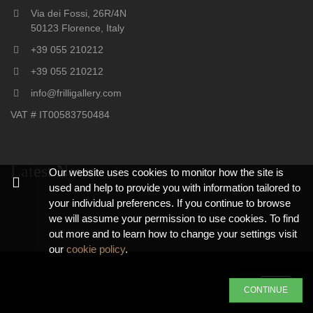
Via dei Fossi, 26R/4N
50123 Florence, Italy
+39 055 210212
+39 055 210212
info@frilligallery.com
VAT # IT00583750484
Latest News
Our website uses cookies to monitor how the site is
used and help to provide you with information tailored to
your individual preferences. If you continue to browse
we will assume your permission to use cookies. To find
out more and to learn how to change your settings visit
our
cookie policy
.
Toggle
CONTINUE
navigati